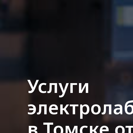
Услуги
электрола
в Томске от